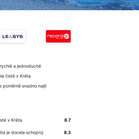
 rychlé a jednoduché
la čisté v Kréta
lze poměrně snadno najít
isté v Kréta
8.7
réta je docela schopný
8.3