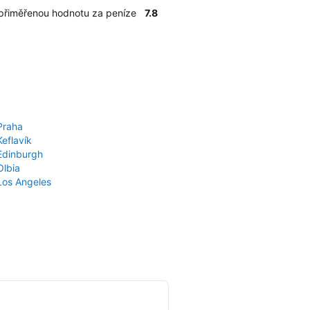
 přiměřenou hodnotu za peníze
7.8
Praha
Keflavík
 Edinburgh
Olbia
 Los Angeles