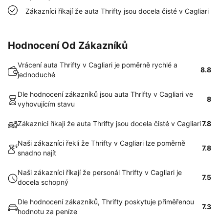
Zákazníci říkají že auta Thrifty jsou docela čisté v Cagliari
Hodnocení Od Zákazníků
Vrácení auta Thrifty v Cagliari je poměrně rychlé a
8.8
jednoduché
Dle hodnocení zákazníků jsou auta Thrifty v Cagliari ve
8
vyhovujícím stavu
Zákazníci říkají že auta Thrifty jsou docela čisté v Cagliari
7.8
Naši zákazníci řekli že Thrifty v Cagliari lze poměrně
7.8
snadno najít
Naši zákazníci říkají že personál Thrifty v Cagliari je
7.5
docela schopný
Dle hodnocení zákazníků, Thrifty poskytuje přiměřenou
7.3
hodnotu za peníze