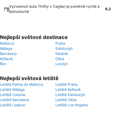
Vyzvednutí auta Thrifty v Cagliari je poměrně rychlé a
6.2
jednoduché
Nejlepší světové destinace
Mallorca
Praha
Málaga
Edinburgh
Barcelona
Katánie
Keflavík
Olbia
Řím
Londýn
Nejlepší světová letiště
Letiště Palma de Mallorca
Letiště Praha
Letiště Málaga
Letiště Keflavík
Letiště Catania
Letiště Edinburgh
Letiště Barcelona
Letiště Olbia
Letiště Lisabon
Letiště Los Angeles