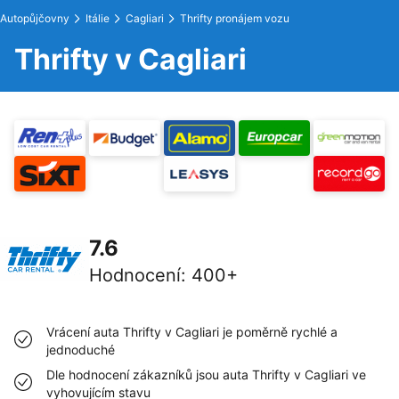
Autopůjčovny
Itálie
Cagliari
Thrifty pronájem vozu
Thrifty v Cagliari
7.6
Hodnocení
:
400+
Vrácení auta Thrifty v Cagliari je poměrně rychlé a
jednoduché
Dle hodnocení zákazníků jsou auta Thrifty v Cagliari ve
vyhovujícím stavu