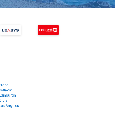
Praha
Keflavík
 Edinburgh
Olbia
 Los Angeles