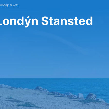
 pronájem vozu
 Londýn Stansted