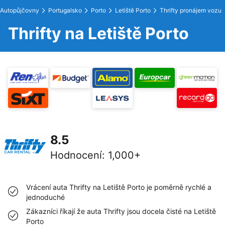
Autopůjčovny
Portugalsko
Porto
Letiště Porto
Thrifty pronájem vozu
Thrifty na Letiště Porto
8.5
Hodnocení
:
1,000+
Vrácení auta Thrifty na Letiště Porto je poměrně rychlé a
jednoduché
Zákazníci říkají že auta Thrifty jsou docela čisté na Letiště
Porto