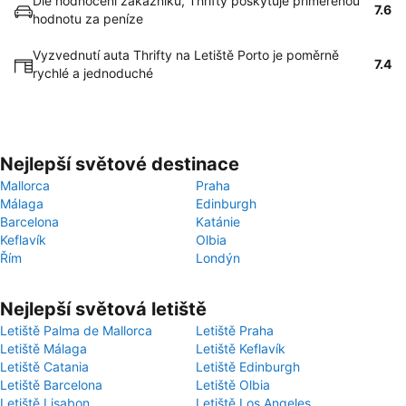
Dle hodnocení zákazníků, Thrifty poskytuje přiměřenou
7.6
hodnotu za peníze
Vyzvednutí auta Thrifty na Letiště Porto je poměrně
7.4
rychlé a jednoduché
Nejlepší světové destinace
Mallorca
Praha
Málaga
Edinburgh
Barcelona
Katánie
Keflavík
Olbia
Řím
Londýn
Nejlepší světová letiště
Letiště Palma de Mallorca
Letiště Praha
Letiště Málaga
Letiště Keflavík
Letiště Catania
Letiště Edinburgh
Letiště Barcelona
Letiště Olbia
Letiště Lisabon
Letiště Los Angeles