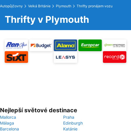
Autopůjčovny
Velká Británie
Plymouth
Thrifty pronájem vozu
Thrifty v Plymouth
Nejlepší světové destinace
Mallorca
Praha
Málaga
Edinburgh
Barcelona
Katánie