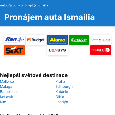
Autopůjčovny
Egypt
Ismailia
Pronájem auta Ismailia
Nejlepší světové destinace
Mallorca
Praha
Málaga
Edinburgh
Barcelona
Katánie
Keflavík
Olbia
Řím
Londýn