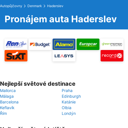
Autopůjčovny
Denmark
Haderslev
Pronájem auta Haderslev
Nejlepší světové destinace
Mallorca
Praha
Málaga
Edinburgh
Barcelona
Katánie
Keflavík
Olbia
Řím
Londýn