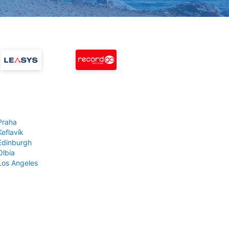
Praha
Keflavík
 Edinburgh
Olbia
 Los Angeles