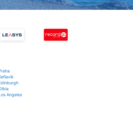
Praha
Keflavík
 Edinburgh
Olbia
 Los Angeles