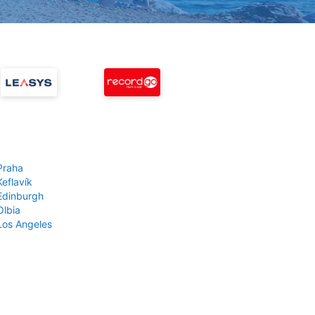
Praha
Keflavík
 Edinburgh
Olbia
 Los Angeles