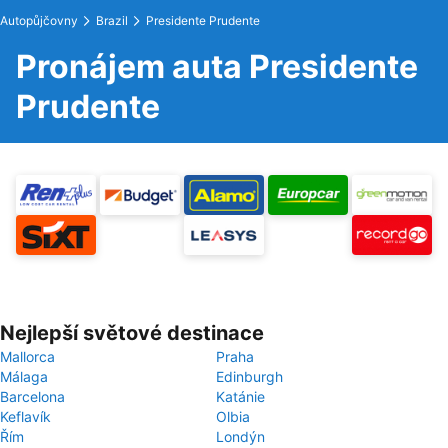
Autopůjčovny
Brazil
Presidente Prudente
Pronájem auta Presidente
Prudente
Nejlepší světové destinace
Mallorca
Praha
Málaga
Edinburgh
Barcelona
Katánie
Keflavík
Olbia
Řím
Londýn