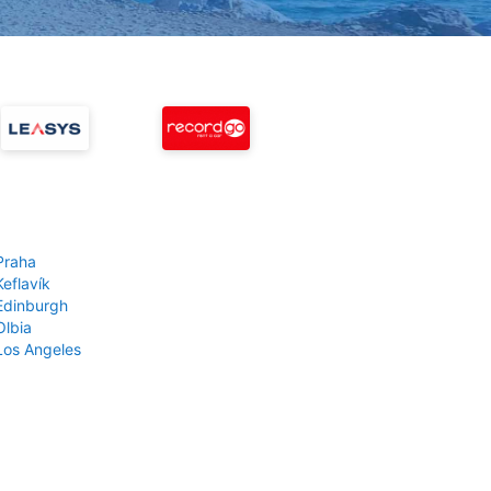
Praha
Keflavík
 Edinburgh
Olbia
 Los Angeles