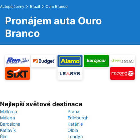
Autopůjčovny
Brazil
Ouro Branco
Pronájem auta Ouro
Branco
Nejlepší světové destinace
Mallorca
Praha
Málaga
Edinburgh
Barcelona
Katánie
Keflavík
Olbia
Řím
Londýn