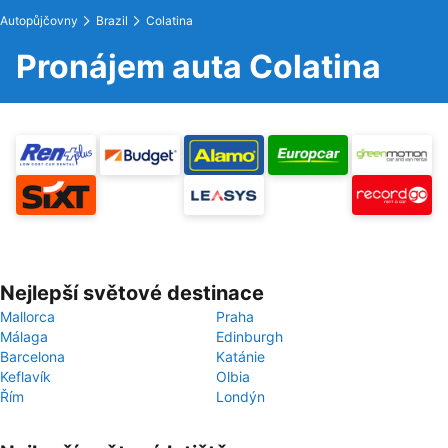
Autopůjčovny
Brazil
Colatina
Pronájem auta Colatina
Nejlepší světové destinace
Mallorca
Praha
Málaga
Edinburgh
Barcelona
Katánie
Keflavík
Olbia
Řím
Londýn