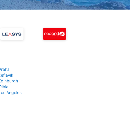
Praha
Keflavík
 Edinburgh
Olbia
 Los Angeles