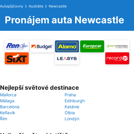
Autopůjčovny
Austrálie
Newcastle
Pronájem auta Newcastle
Nejlepší světové destinace
Mallorca
Praha
Málaga
Edinburgh
Barcelona
Katánie
Keflavík
Olbia
Řím
Londýn