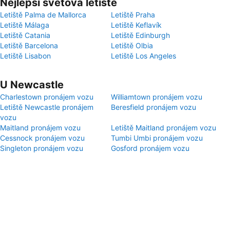
Nejlepší světová letiště
Letiště Palma de Mallorca
Letiště Praha
Letiště Málaga
Letiště Keflavík
Letiště Catania
Letiště Edinburgh
Letiště Barcelona
Letiště Olbia
Letiště Lisabon
Letiště Los Angeles
U Newcastle
Charlestown pronájem vozu
Williamtown pronájem vozu
Letiště Newcastle pronájem
Beresfield pronájem vozu
vozu
Maitland pronájem vozu
Letiště Maitland pronájem vozu
Cessnock pronájem vozu
Tumbi Umbi pronájem vozu
Singleton pronájem vozu
Gosford pronájem vozu