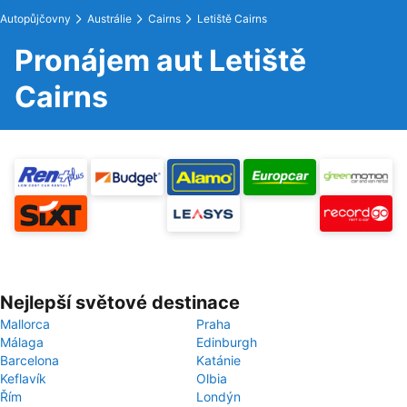
Autopůjčovny
Austrálie
Cairns
Letiště Cairns
Pronájem aut Letiště
Cairns
Nejlepší světové destinace
Mallorca
Praha
Málaga
Edinburgh
Barcelona
Katánie
Keflavík
Olbia
Řím
Londýn