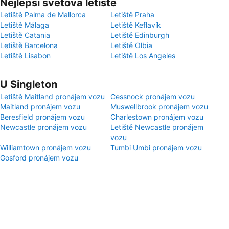
Nejlepší světová letiště
Letiště Palma de Mallorca
Letiště Praha
Letiště Málaga
Letiště Keflavík
Letiště Catania
Letiště Edinburgh
Letiště Barcelona
Letiště Olbia
Letiště Lisabon
Letiště Los Angeles
U Singleton
Letiště Maitland pronájem vozu
Cessnock pronájem vozu
Maitland pronájem vozu
Muswellbrook pronájem vozu
Beresfield pronájem vozu
Charlestown pronájem vozu
Newcastle pronájem vozu
Letiště Newcastle pronájem
vozu
Williamtown pronájem vozu
Tumbi Umbi pronájem vozu
Gosford pronájem vozu