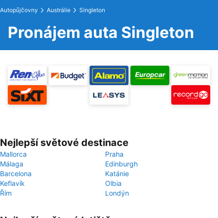
Autopůjčovny
Austrálie
Singleton
Pronájem auta Singleton
Nejlepší světové destinace
Mallorca
Praha
Málaga
Edinburgh
Barcelona
Katánie
Keflavík
Olbia
Řím
Londýn