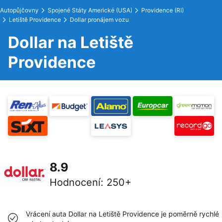
Autopůjčovny
Spojené Státy Americké (USA)
Providence (RI)
Letiště Providence
Dollar pronájem vozu
Dollar na Letiště
Providence
8.9
Hodnocení
:
250+
Vrácení auta Dollar na Letiště Providence je poměrně rychlé