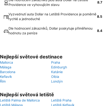
8.7
Providence ve vyhovujícím stavu
Vyzvednutí auta Dollar na Letiště Providence je poměrně
8.5
rychlé a jednoduché
Dle hodnocení zákazníků, Dollar poskytuje přiměřenou
8.4
hodnotu za peníze
Nejlepší světové destinace
Mallorca
Praha
Málaga
Edinburgh
Barcelona
Katánie
Keflavík
Olbia
Řím
Londýn
Nejlepší světová letiště
Letiště Palma de Mallorca
Letiště Praha
Letiště Málaga
Letiště Keflavík