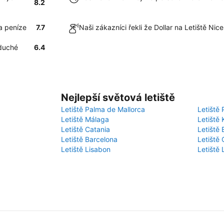
8.2
a peníze
7.7
Naši zákazníci řekli že Dollar na Letiště Nic
oduché
6.4
Nejlepší světová letiště
Letiště Palma de Mallorca
Letiště 
Letiště Málaga
Letiště 
Letiště Catania
Letiště
Letiště Barcelona
Letiště 
Letiště Lisabon
Letiště