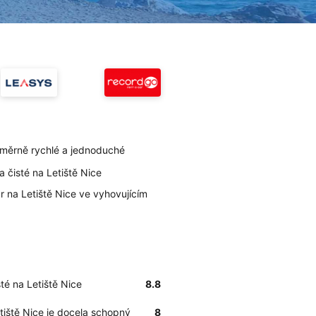
poměrně rychlé a jednoduché
la čisté na Letiště Nice
r na Letiště Nice ve vyhovujícím
sté na Letiště Nice
8.8
etiště Nice je docela schopný
8