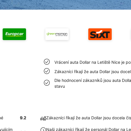
Vrácení auta Dollar na Letiště Nice je 
Zákazníci říkají že auta Dollar jsou doce
Dle hodnocení zákazníků jsou auta Dolla
stavu
hé
9.2
Zákazníci říkají že auta Dollar jsou docela či
vujícím
Naši zákazníci říkají že personál Dollar na L