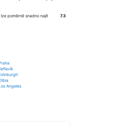
e lze poměrně snadno najít
7.3
Praha
Keflavík
 Edinburgh
Olbia
 Los Angeles