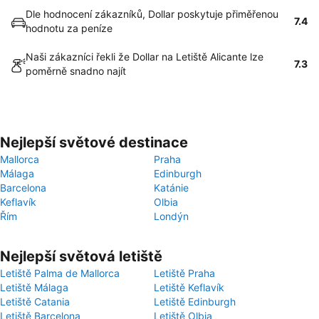
Dle hodnocení zákazníků, Dollar poskytuje přiměřenou
7.4
hodnotu za peníze
Naši zákazníci řekli že Dollar na Letiště Alicante lze
7.3
poměrně snadno najít
Nejlepší světové destinace
Mallorca
Praha
Málaga
Edinburgh
Barcelona
Katánie
Keflavík
Olbia
Řím
Londýn
Nejlepší světová letiště
Letiště Palma de Mallorca
Letiště Praha
Letiště Málaga
Letiště Keflavík
Letiště Catania
Letiště Edinburgh
Letiště Barcelona
Letiště Olbia