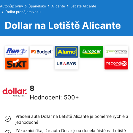
Autopůjčovny
Španělsko
Alicante
Letiště Alicante
Dollar pronájem vozu
Dollar na Letiště Alicante
8
Hodnocení
:
500+
Vrácení auta Dollar na Letiště Alicante je poměrně rychlé a
jednoduché
Zákazníci říkají že auta Dollar jsou docela čisté na Letiště