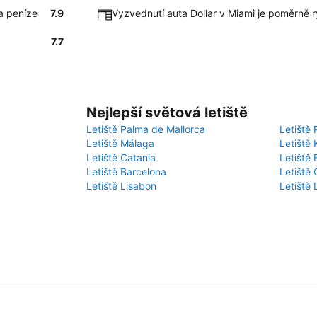
a peníze
7.9
Vyzvednutí auta Dollar v Miami je poměrně 
7.7
Nejlepší světová letiště
Letiště Palma de Mallorca
Letiště 
Letiště Málaga
Letiště 
Letiště Catania
Letiště
Letiště Barcelona
Letiště 
Letiště Lisabon
Letiště