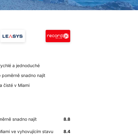
 rychlé a jednoduché
ze poměrně snadno najít
la čisté v Miami
oměrně snadno najít
8.8
Miami ve vyhovujícím stavu
8.4