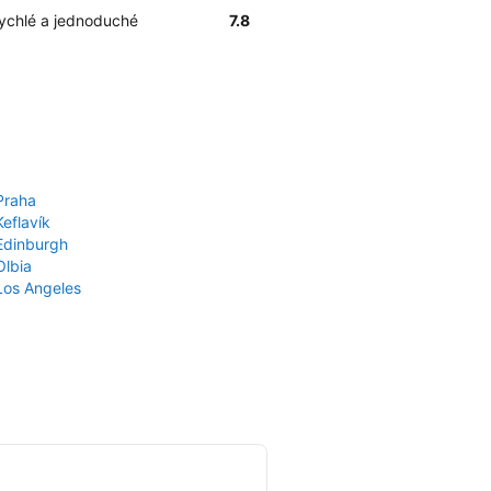
rychlé a jednoduché
7.8
Praha
Keflavík
 Edinburgh
Olbia
 Los Angeles