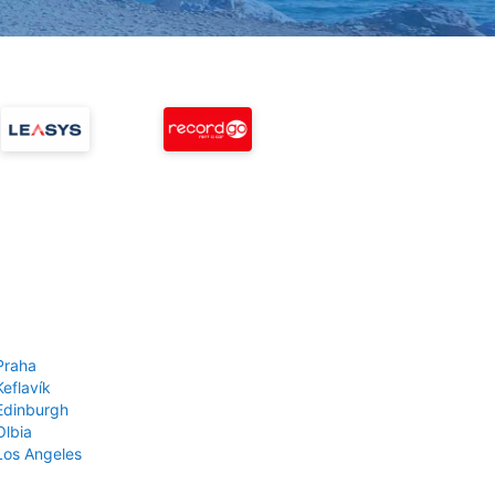
Praha
Keflavík
 Edinburgh
Olbia
 Los Angeles