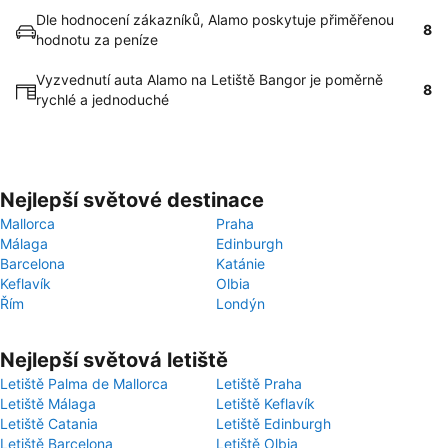
Dle hodnocení zákazníků, Alamo poskytuje přiměřenou
8
hodnotu za peníze
Vyzvednutí auta Alamo na Letiště Bangor je poměrně
8
rychlé a jednoduché
Nejlepší světové destinace
Mallorca
Praha
Málaga
Edinburgh
Barcelona
Katánie
Keflavík
Olbia
Řím
Londýn
Nejlepší světová letiště
Letiště Palma de Mallorca
Letiště Praha
Letiště Málaga
Letiště Keflavík
Letiště Catania
Letiště Edinburgh
Letiště Barcelona
Letiště Olbia