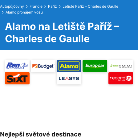
Autopůjčovny
Francie
Paříž
Letiště Paříž – Charles de Gaulle
Alamo pronájem vozu
Alamo na Letiště Paříž –
Charles de Gaulle
Nejlepší světové destinace