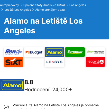
Autopůjčovny
Spojené Státy Americké (USA)
Los Angeles
Letiště Los Angeles
Alamo pronájem vozu
Alamo na Letiště Los
Angeles
8.8
Hodnocení
:
24,000+
Vrácení auta Alamo na Letiště Los Angeles je poměrně