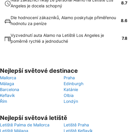
8.7
Angeles je docela schopný
Dle hodnocení zákazníků, Alamo poskytuje přiměřenou
8.6
hodnotu za peníze
Vyzvednutí auta Alamo na Letiště Los Angeles je
7.8
poměrně rychlé a jednoduché
Nejlepší světové destinace
Mallorca
Praha
Málaga
Edinburgh
Barcelona
Katánie
Keflavík
Olbia
Řím
Londýn
Nejlepší světová letiště
Letiště Palma de Mallorca
Letiště Praha
Letiště Málaga
Letiště Keflavík