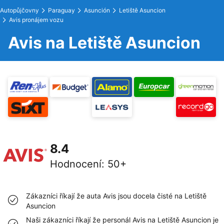
Autopůjčovny
Paraguay
Asunción
Letiště Asuncion
Avis pronájem vozu
Avis na Letiště Asuncion
8.4
Hodnocení
:
50+
Zákazníci říkají že auta Avis jsou docela čisté na Letiště
Asuncion
Naši zákazníci říkají že personál Avis na Letiště Asuncion je