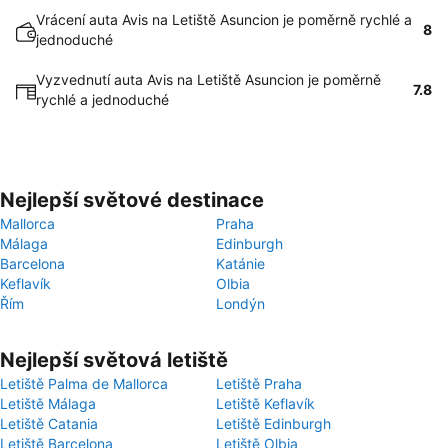
Vrácení auta Avis na Letiště Asuncion je poměrně rychlé a
8
jednoduché
Vyzvednutí auta Avis na Letiště Asuncion je poměrně
7.8
rychlé a jednoduché
Nejlepší světové destinace
Mallorca
Praha
Málaga
Edinburgh
Barcelona
Katánie
Keflavík
Olbia
Řím
Londýn
Nejlepší světová letiště
Letiště Palma de Mallorca
Letiště Praha
Letiště Málaga
Letiště Keflavík
Letiště Catania
Letiště Edinburgh
Letiště Barcelona
Letiště Olbia