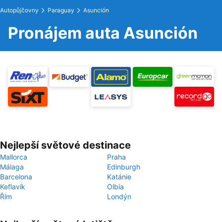
Autopůjčovny
Paraguay
Asunción
Pronájem auta Asunción
Nejlepší světové destinace
Mallorca
Praha
Málaga
Edinburgh
Barcelona
Katánie
Keflavík
Olbia
Řím
Londýn