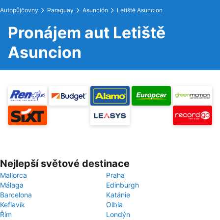
Autopůjčovny
Paraguay
Asunción
Letiště Asuncion
Pronájem aut Letiště
Asuncion
Nejlepší světové destinace
Mallorca
Praha
Málaga
Edinburgh
Barcelona
Katánie
Keflavík
Olbia
Řím
Londýn