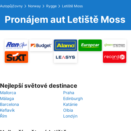
Autopůjčovny
Norway
Rygge
Letiště Moss
Pronájem aut Letiště Moss
Nejlepší světové destinace
Mallorca
Praha
Málaga
Edinburgh
Barcelona
Katánie
Keflavík
Olbia
Řím
Londýn