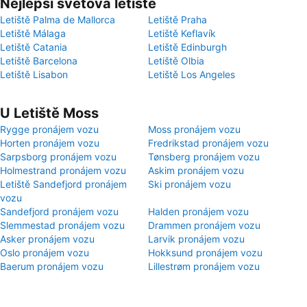
Nejlepší světová letiště
Letiště Palma de Mallorca
Letiště Praha
Letiště Málaga
Letiště Keflavík
Letiště Catania
Letiště Edinburgh
Letiště Barcelona
Letiště Olbia
Letiště Lisabon
Letiště Los Angeles
U Letiště Moss
Rygge pronájem vozu
Moss pronájem vozu
Horten pronájem vozu
Fredrikstad pronájem vozu
Sarpsborg pronájem vozu
Tønsberg pronájem vozu
Holmestrand pronájem vozu
Askim pronájem vozu
Letiště Sandefjord pronájem
Ski pronájem vozu
vozu
Sandefjord pronájem vozu
Halden pronájem vozu
Slemmestad pronájem vozu
Drammen pronájem vozu
Asker pronájem vozu
Larvik pronájem vozu
Oslo pronájem vozu
Hokksund pronájem vozu
Baerum pronájem vozu
Lillestrøm pronájem vozu