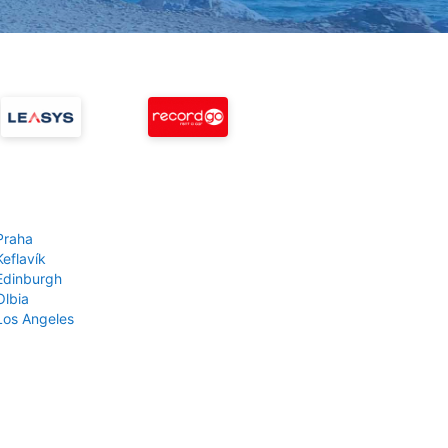
Praha
Keflavík
 Edinburgh
Olbia
 Los Angeles