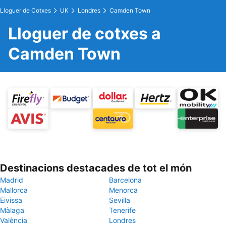
Lloguer de Cotxes
UK
Londres
Camden Town
Lloguer de cotxes a
Camden Town
Destinacions destacades de tot el món
Madrid
Barcelona
Mallorca
Menorca
Eivissa
Sevilla
Màlaga
Tenerife
València
Londres