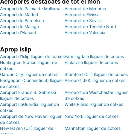
Aeroports destacats de tot el món
Aeroport de Palma de Mallorca
Aeroport de Menorca
Aeroport de Madrid
Aeroport d'Eivissa
Aeroport de Barcelona
Aeroport de Sevilla
Aeroport de Màlaga
Aeroport de Tenerife Nord
Aeroport d'Alacant
Aeroport de València
Aprop Islip
Aeroport d'Islip lloguer de cotxes
Farmingdale lloguer de cotxes
Huntington Station lloguer de
Hicksville lloguer de cotxes
cotxes
Garden City lloguer de cotxes
Stamford (CT) lloguer de cotxes
Bridgeport (Connecticut) lloguer
Aeroport JFK lloguer de cotxes
de cotxes
Aeroport Francis S. Gabreski
Aeroport de Westchester lloguer
lloguer de cotxes
de cotxes
Aeroport LaGuardia lloguer de
White Plains lloguer de cotxes
cotxes
Aeroport de New Haven lloguer
New York lloguer de cotxes
de cotxes
New Haven (CT) lloguer de
Manhattan lloguer de cotxes