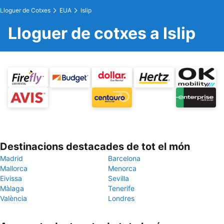
Lloguer de Cotxes
EUA
Islip
Lloguer de cotxes a Islip
Destinacions destacades de tot el món
Madrid
Barcelona
Mallorca
Menorca
Eivissa
Sevilla
Màlaga
Tenerife
València
Londres