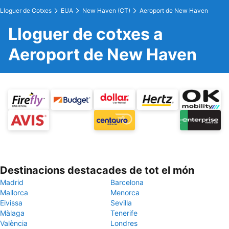
Lloguer de Cotxes
EUA
New Haven (CT)
Aeroport de New Haven
Lloguer de cotxes a
Aeroport de New Haven
Destinacions destacades de tot el món
Madrid
Barcelona
Mallorca
Menorca
Eivissa
Sevilla
Màlaga
Tenerife
València
Londres