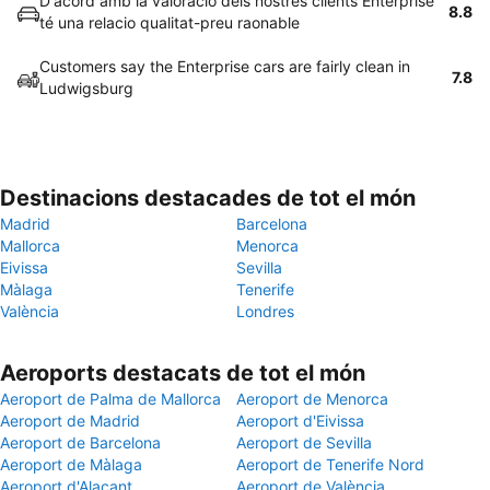
D'acord amb la valoració dels nostres clients Enterprise
8.8
té una relacio qualitat-preu raonable
Customers say the Enterprise cars are fairly clean in
7.8
Ludwigsburg
Destinacions destacades de tot el món
Madrid
Barcelona
Mallorca
Menorca
Eivissa
Sevilla
Màlaga
Tenerife
València
Londres
Aeroports destacats de tot el món
Aeroport de Palma de Mallorca
Aeroport de Menorca
Aeroport de Madrid
Aeroport d'Eivissa
Aeroport de Barcelona
Aeroport de Sevilla
Aeroport de Màlaga
Aeroport de Tenerife Nord
Aeroport d'Alacant
Aeroport de València