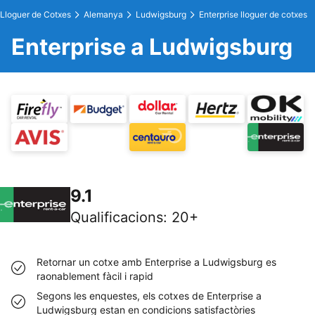
Lloguer de Cotxes
Alemanya
Ludwigsburg
Enterprise lloguer de cotxes
Enterprise a Ludwigsburg
9.1
Qualificacions
:
20+
Retornar un cotxe amb Enterprise a Ludwigsburg es
raonablement fàcil i rapid
Segons les enquestes, els cotxes de Enterprise a
Ludwigsburg estan en condicions satisfactòries