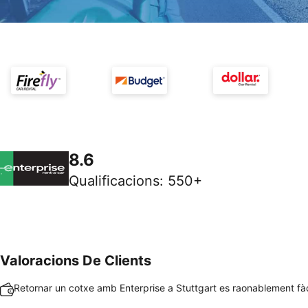
8.6
Qualificacions
:
550+
Valoracions De Clients
Retornar un cotxe amb Enterprise a Stuttgart es raonablement fàci