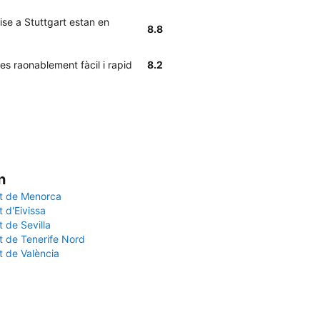
ise a Stuttgart estan en
8.8
es raonablement fàcil i rapid
8.2
n
t de Menorca
 d'Eivissa
 de Sevilla
t de Tenerife Nord
t de València