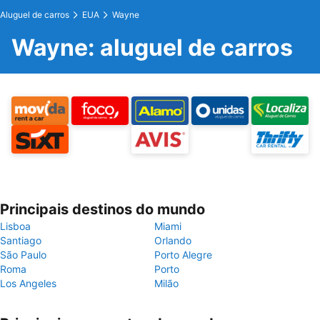
Aluguel de carros
EUA
Wayne
Wayne: aluguel de carros
Principais destinos do mundo
Lisboa
Miami
Santiago
Orlando
São Paulo
Porto Alegre
Roma
Porto
Los Angeles
Milão