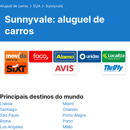
Aluguel de carros
EUA
Sunnyvale
Sunnyvale: aluguel de
carros
Principais destinos do mundo
Lisboa
Miami
Santiago
Orlando
São Paulo
Porto Alegre
Roma
Porto
Los Angeles
Milão