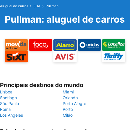
Aluguel de carros
EUA
Pullman
Pullman: aluguel de carros
Principais destinos do mundo
Lisboa
Miami
Santiago
Orlando
São Paulo
Porto Alegre
Roma
Porto
Los Angeles
Milão