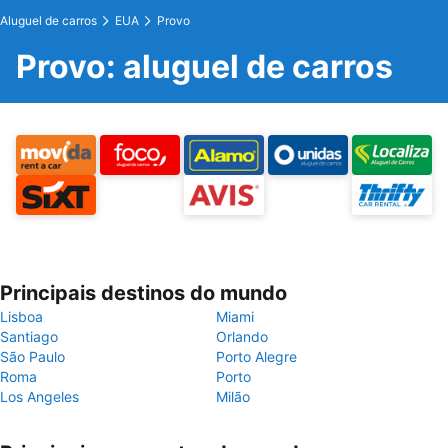
Aluguel de carros
EUA
Provo
Provo: aluguel de carros
Principais destinos do mundo
Lisboa
Miami
Santiago
Orlando
São Paulo
Porto Alegre
Roma
Porto
Los Angeles
Milão