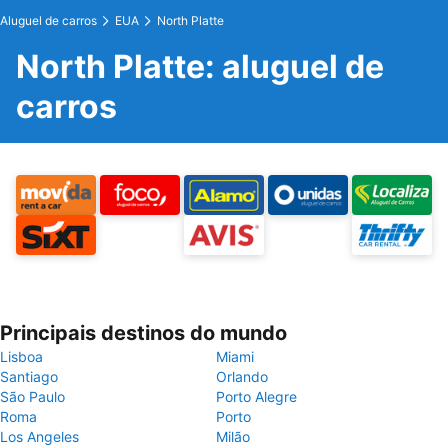
Aluguel de carros
EUA
North Platte
North Platte: aluguel de
carros
Principais destinos do mundo
Lisboa
Miami
Santiago
Orlando
São Paulo
Porto Alegre
Roma
Porto
Los Angeles
Milão