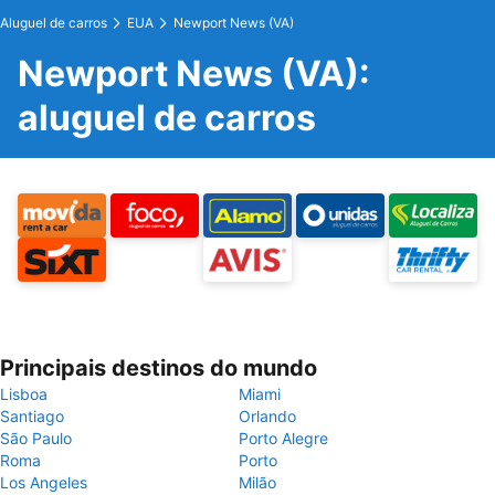
Aluguel de carros
EUA
Newport News (VA)
Newport News (VA):
aluguel de carros
Principais destinos do mundo
Lisboa
Miami
Santiago
Orlando
São Paulo
Porto Alegre
Roma
Porto
Los Angeles
Milão