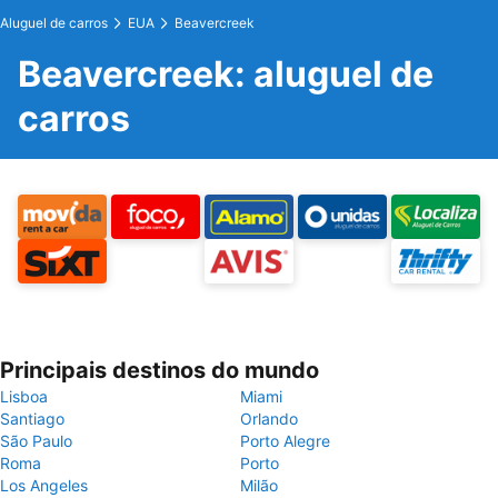
Aluguel de carros
EUA
Beavercreek
Beavercreek: aluguel de
carros
Principais destinos do mundo
Lisboa
Miami
Santiago
Orlando
São Paulo
Porto Alegre
Roma
Porto
Los Angeles
Milão