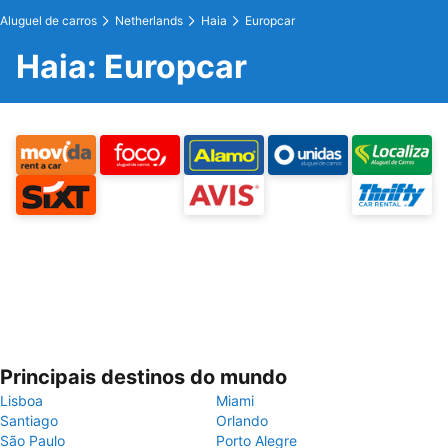
Aluguel de carros
Netherlands
Haia
Europcar
Haia: Europcar
Principais destinos do mundo
Lisboa
Miami
Santiago
Orlando
São Paulo
Porto Alegre