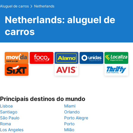
Aluguel de carros
Netherlands
Netherlands: aluguel de
carros
Principais destinos do mundo
Lisboa
Miami
Santiago
Orlando
São Paulo
Porto Alegre
Roma
Porto
Los Angeles
Milão