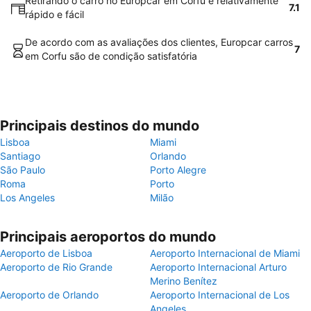
Retirando o carro no Europcar em Corfu é relativamente
7.1
rápido e fácil
De acordo com as avaliações dos clientes, Europcar carros
7
em Corfu são de condição satisfatória
Principais destinos do mundo
Lisboa
Miami
Santiago
Orlando
São Paulo
Porto Alegre
Roma
Porto
Los Angeles
Milão
Principais aeroportos do mundo
Aeroporto de Lisboa
Aeroporto Internacional de Miami
Aeroporto de Rio Grande
Aeroporto Internacional Arturo
Merino Benítez
Aeroporto de Orlando
Aeroporto Internacional de Los
Angeles