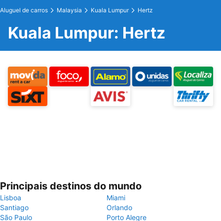
Aluguel de carros
Malaysia
Kuala Lumpur
Hertz
Kuala Lumpur: Hertz
Principais destinos do mundo
Lisboa
Miami
Santiago
Orlando
São Paulo
Porto Alegre