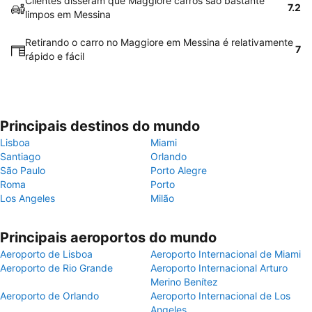
Clientes disseram que Maggiore carros são bastante
7.2
limpos em Messina
Retirando o carro no Maggiore em Messina é relativamente
7
rápido e fácil
Principais destinos do mundo
Lisboa
Miami
Santiago
Orlando
São Paulo
Porto Alegre
Roma
Porto
Los Angeles
Milão
Principais aeroportos do mundo
Aeroporto de Lisboa
Aeroporto Internacional de Miami
Aeroporto de Rio Grande
Aeroporto Internacional Arturo
Merino Benítez
Aeroporto de Orlando
Aeroporto Internacional de Los
Angeles