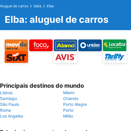
Aluguel de carros
Itália
Elba
Elba: aluguel de carros
Principais destinos do mundo
Lisboa
Miami
Santiago
Orlando
São Paulo
Porto Alegre
Roma
Porto
Los Angeles
Milão