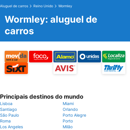
Aluguel de carros
Reino Unido
Wormley
Wormley: aluguel de
carros
Principais destinos do mundo
Lisboa
Miami
Santiago
Orlando
São Paulo
Porto Alegre
Roma
Porto
Los Angeles
Milão